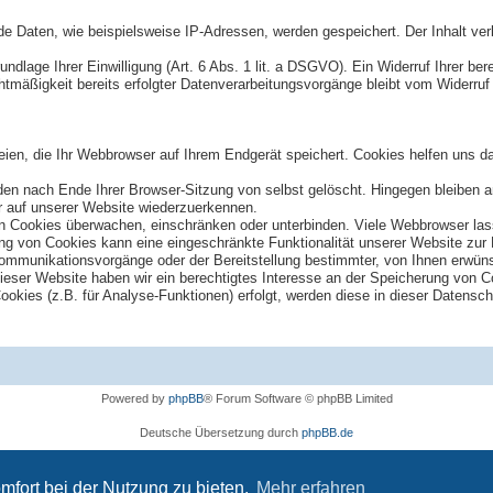
Daten, wie beispielsweise IP-Adressen, werden gespeichert. Der Inhalt verbl
lage Ihrer Einwilligung (Art. 6 Abs. 1 lit. a DSGVO). Ein Widerruf Ihrer bereit
htmäßigkeit bereits erfolgter Datenverarbeitungsvorgänge bleibt vom Widerruf
en, die Ihr Webbrowser auf Ihrem Endgerät speichert. Cookies helfen uns dab
en nach Ende Ihrer Browser-Sitzung von selbst gelöscht. Hingegen bleiben a
r auf unserer Website wiederzuerkennen.
Cookies überwachen, einschränken oder unterbinden. Viele Webbrowser lass
g von Cookies kann eine eingeschränkte Funktionalität unserer Website zur
mmunikationsvorgänge oder der Bereitstellung bestimmter, von Ihnen erwünsc
dieser Website haben wir ein berechtigtes Interesse an der Speicherung von C
ookies (z.B. für Analyse-Funktionen) erfolgt, werden diese in dieser Datensc
Powered by
phpBB
® Forum Software © phpBB Limited
Deutsche Übersetzung durch
phpBB.de
Datenschutz
|
Nutzungsbedingungen
mfort bei der Nutzung zu bieten.
Mehr erfahren