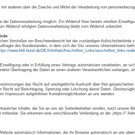
am mit anderen über die Zwecke und Mittel der Verarbeitung von personenbezo
e der Datenverarbeitung möglich. Ein Widerruf Ihrer bereits erteilten Einwillig
um Widerruf erfolgten Datenverarbeitung bleibt vom Widerruf unberührt.
örde
tlichen Verstoßes ein Beschwerderecht bei der zuständigen Aufsichtsbehörde 
ftragte des Bundeslandes, in dem sich der Sitz unseres Unternehmens befinde
ttps://www.bfdi.bund.de/DE/Infothek/Anschriften_Links/anschriften_links-node
Einwilligung oder in Erfüllung eines Vertrags automatisiert verarbeiten, an sic
rekte Übertragung der Daten an einen anderen Verantwortlichen verlangen, erf
Bestimmungen das Recht auf unentgeltliche Auskunft über Ihre gespeicherten
n Recht auf Berichtigung, Sperrung oder Löschung dieser Daten. Diesbezüg
 im Impressum aufgeführten Kontaktmöglichkeiten an uns wenden.
raulicher Inhalte, die Sie an uns als Seitenbetreiber senden, nutzt unsere 
cht mitlesbar. Sie erkennen eine verschlüsselte Verbindung an der „https://“ 
Website automatisch Informationen, die Ihr Browser automatisch an uns übermi