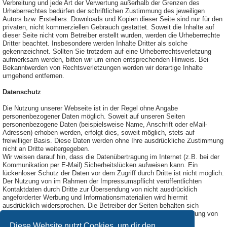
Verbreitung und jede Art der Verwertung außerhalb der Grenzen des
Urheberrechtes bedürfen der schriftlichen Zustimmung des jeweiligen
Autors bzw. Erstellers. Downloads und Kopien dieser Seite sind nur für den
privaten, nicht kommerziellen Gebrauch gestattet. Soweit die Inhalte auf
dieser Seite nicht vom Betreiber erstellt wurden, werden die Urheberrechte
Dritter beachtet. Insbesondere werden Inhalte Dritter als solche
gekennzeichnet. Sollten Sie trotzdem auf eine Urheberrechtsverletzung
aufmerksam werden, bitten wir um einen entsprechenden Hinweis. Bei
Bekanntwerden von Rechtsverletzungen werden wir derartige Inhalte
umgehend entfernen.
Datenschutz
Die Nutzung unserer Webseite ist in der Regel ohne Angabe
personenbezogener Daten möglich. Soweit auf unseren Seiten
personenbezogene Daten (beispielsweise Name, Anschrift oder eMail-
Adressen) erhoben werden, erfolgt dies, soweit möglich, stets auf
freiwilliger Basis. Diese Daten werden ohne Ihre ausdrückliche Zustimmung
nicht an Dritte weitergegeben.
Wir weisen darauf hin, dass die Datenübertragung im Internet (z.B. bei der
Kommunikation per E-Mail) Sicherheitslücken aufweisen kann. Ein
lückenloser Schutz der Daten vor dem Zugriff durch Dritte ist nicht möglich.
Der Nutzung von im Rahmen der Impressumspflicht veröffentlichten
Kontaktdaten durch Dritte zur Übersendung von nicht ausdrücklich
angeforderter Werbung und Informationsmaterialien wird hiermit
ausdrücklich widersprochen. Die Betreiber der Seiten behalten sich
ausdrücklich rechtliche Schritte im Falle der unverlangten Zusendung von
Werbeinformationen, etwa durch Spam-Mails, vor.
Diese Website nutzt Cookies, um dir den