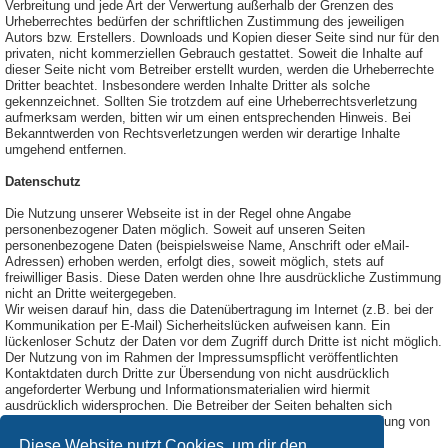
Verbreitung und jede Art der Verwertung außerhalb der Grenzen des
Urheberrechtes bedürfen der schriftlichen Zustimmung des jeweiligen
Autors bzw. Erstellers. Downloads und Kopien dieser Seite sind nur für den
privaten, nicht kommerziellen Gebrauch gestattet. Soweit die Inhalte auf
dieser Seite nicht vom Betreiber erstellt wurden, werden die Urheberrechte
Dritter beachtet. Insbesondere werden Inhalte Dritter als solche
gekennzeichnet. Sollten Sie trotzdem auf eine Urheberrechtsverletzung
aufmerksam werden, bitten wir um einen entsprechenden Hinweis. Bei
Bekanntwerden von Rechtsverletzungen werden wir derartige Inhalte
umgehend entfernen.
Datenschutz
Die Nutzung unserer Webseite ist in der Regel ohne Angabe
personenbezogener Daten möglich. Soweit auf unseren Seiten
personenbezogene Daten (beispielsweise Name, Anschrift oder eMail-
Adressen) erhoben werden, erfolgt dies, soweit möglich, stets auf
freiwilliger Basis. Diese Daten werden ohne Ihre ausdrückliche Zustimmung
nicht an Dritte weitergegeben.
Wir weisen darauf hin, dass die Datenübertragung im Internet (z.B. bei der
Kommunikation per E-Mail) Sicherheitslücken aufweisen kann. Ein
lückenloser Schutz der Daten vor dem Zugriff durch Dritte ist nicht möglich.
Der Nutzung von im Rahmen der Impressumspflicht veröffentlichten
Kontaktdaten durch Dritte zur Übersendung von nicht ausdrücklich
angeforderter Werbung und Informationsmaterialien wird hiermit
ausdrücklich widersprochen. Die Betreiber der Seiten behalten sich
ausdrücklich rechtliche Schritte im Falle der unverlangten Zusendung von
Werbeinformationen, etwa durch Spam-Mails, vor.
Diese Website nutzt Cookies, um dir den