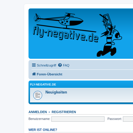
Schnellzugriff
FAQ
Foren-Übersicht
FLY-NEGATIVE.DE
Neuigkeiten
ANMELDEN
•
REGISTRIEREN
Benutzername:
Passwort:
WER IST ONLINE?