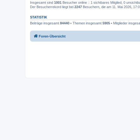
Insgesamt sind
1001
Besucher online :: 1 sichtbares Mitglied, 0 unsicht
Der Besucherrekord liegt bei
2247
Besuchern, die am 11. Mai 2026, 17:07
STATISTIK
Beiträge insgesamt
84440
• Themen insgesamt
5905
• Mitglieder insge
Foren-Übersicht