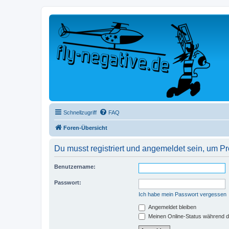
Schnellzugriff
FAQ
Foren-Übersicht
Du musst registriert und angemeldet sein, um P
Benutzername:
Passwort:
Ich habe mein Passwort vergessen
Angemeldet bleiben
Meinen Online-Status während d