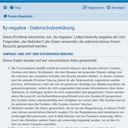
FAQ
Registrieren
Anmelden
Foren-Übersicht
fly-negative - Datenschutzerklärung
Diese Richtlinie beschreibt, wie „fly-negative“ („https://www.fly-negative.de“) (im
Folgenden „der Betreiber“) die Daten verwendet, die während deines Foren-
Besuchs gesammelt werden.
UMFANG UND ART DER DATENSPEICHERUNG
Deine Daten werden auf vier verschiedene Arten gesammelt:
Die Forensoftware phpBB erstellt bei deinem Besuch des Boards mehrere Cookies.
Cookies sind kleine Textdateien, die dein Browser als temporäre Dateien ablegt und
die zwischen den einzelnen Aufrufen des Boards erhalten bleiben. In diesen Cookies
sind die aktuelle ID deiner Sitzung (damit dir alle Seitenaufrufe zugeordnet werden
können), Informationen über die von dir gelesenen Beiträge (zur Markierung dieser als
gelesen/ungelesen; sofern du nicht angemeldet bist) sowie Informationen über deine
Teilnahme an Umfragen (sofern du nicht angemeldet bist) gespeichert. Ferner werden
deine Benutzer-ID, ein Authentifizierungsschlüssel und eine Session-ID gespeichert.
Die Cookies haben standardmäßig eine Gültigkeit von einem Jahr. Alle Cookies kannst
du jederzeit über die Funktion „Alle Cookies löschen“ löschen.
Weiterhin werden die Daten gespeichert, die du bei der Registrierung, in deinem Profil
oder deinem persönlichem Bereich angibst. Für die Registrierung sind mindestens ein
eindeutiger Benutzername, eine E-Mail-Adresse und ein Passwort notwendig. Wenn
durch den Betreiber weitere Daten als notwendig festgelegt wurden, so ist dies für
dich vor deren Eingabe ersichtlich.