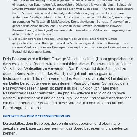
Wenn du einen Beitrag oder eine private Nachricht erstellst, so werden die dort
eingegebenen Daten ebenfalls gespeichert. Gleiches gilt, wenn du einen Beitrag als
Entwurf zwischenspeicherst. In diesen Fällen wird auch deine IP-Adresse gespeichert.
Die IP-Adresse wird weiterhin bei folgenden Aktionen gespeichert: Löschen und
Ändern von Beiträgen (dazu zählen Private Nachrichten und Umfragen), Änderungen
an zentralen Profildaten (E-Mail-Adresse, Kontoaktivierung, Benutzer-Passwort) und
gescheiterte Anmeldeversuche. Die von deinem Browser übermittelte Browser-
Kennzeichnung (User Agent) wird nur in der „Wer ist online?“-Funktion angezeigt und
nicht dauerhaft gespeichert.
Schließlich erfordern einzelne Funktionen des Boards, dass weitere Daten
gespeichert werden. Dazu gehören dein Abstimmungsverhalten bei Umfragen, der
Gelesen-Status von deinen Beiträgen oder explizit von dir gesetzte Lesezeichen oder
Benachrichtigungsfunktionen.
Dein Passwort wird mit einer Einwege-Verschlüsselung (Hash) gespeichert, so
dass es sicher ist. Jedoch wird dir empfohlen, dieses Passwort nicht auf einer
Vielzahl von Webseiten zu verwenden. Das Passwort ist dein Schlüssel zu
deinem Benutzerkonto für das Board, also geh mit ihm sorgsam um.
Insbesondere wird dich kein Vertreter des Betreibers, von phpBB Limited oder
ein Dritter berechtigterweise nach deinem Passwort fragen. Solltest du dein
Passwort vergessen haben, so kannst du die Funktion „Ich habe mein
Passwort vergessen“ benutzen. Die phpBB-Software fragt dich dann nach
deinem Benutzernamen und deiner E-Mail-Adresse und sendet anschließend
ein neu generiertes Passwort an diese Adresse, mit dem du dann auf das
Board zugreifen kannst.
GESTATTUNG DER DATENSPEICHERUNG
Du gestattest dem Betreiber, die von dir eingegebenen und oben näher
spezifizierten Daten zu speichern, um das Board betreiben und anbieten zu
können.