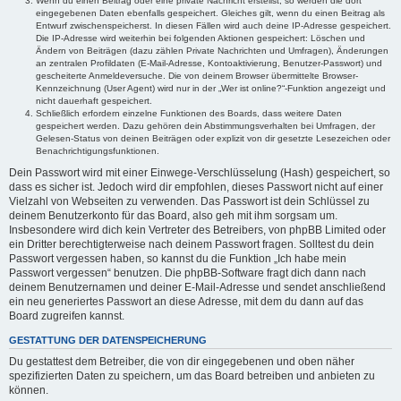
Wenn du einen Beitrag oder eine private Nachricht erstellst, so werden die dort
eingegebenen Daten ebenfalls gespeichert. Gleiches gilt, wenn du einen Beitrag als
Entwurf zwischenspeicherst. In diesen Fällen wird auch deine IP-Adresse gespeichert.
Die IP-Adresse wird weiterhin bei folgenden Aktionen gespeichert: Löschen und
Ändern von Beiträgen (dazu zählen Private Nachrichten und Umfragen), Änderungen
an zentralen Profildaten (E-Mail-Adresse, Kontoaktivierung, Benutzer-Passwort) und
gescheiterte Anmeldeversuche. Die von deinem Browser übermittelte Browser-
Kennzeichnung (User Agent) wird nur in der „Wer ist online?“-Funktion angezeigt und
nicht dauerhaft gespeichert.
Schließlich erfordern einzelne Funktionen des Boards, dass weitere Daten
gespeichert werden. Dazu gehören dein Abstimmungsverhalten bei Umfragen, der
Gelesen-Status von deinen Beiträgen oder explizit von dir gesetzte Lesezeichen oder
Benachrichtigungsfunktionen.
Dein Passwort wird mit einer Einwege-Verschlüsselung (Hash) gespeichert, so
dass es sicher ist. Jedoch wird dir empfohlen, dieses Passwort nicht auf einer
Vielzahl von Webseiten zu verwenden. Das Passwort ist dein Schlüssel zu
deinem Benutzerkonto für das Board, also geh mit ihm sorgsam um.
Insbesondere wird dich kein Vertreter des Betreibers, von phpBB Limited oder
ein Dritter berechtigterweise nach deinem Passwort fragen. Solltest du dein
Passwort vergessen haben, so kannst du die Funktion „Ich habe mein
Passwort vergessen“ benutzen. Die phpBB-Software fragt dich dann nach
deinem Benutzernamen und deiner E-Mail-Adresse und sendet anschließend
ein neu generiertes Passwort an diese Adresse, mit dem du dann auf das
Board zugreifen kannst.
GESTATTUNG DER DATENSPEICHERUNG
Du gestattest dem Betreiber, die von dir eingegebenen und oben näher
spezifizierten Daten zu speichern, um das Board betreiben und anbieten zu
können.