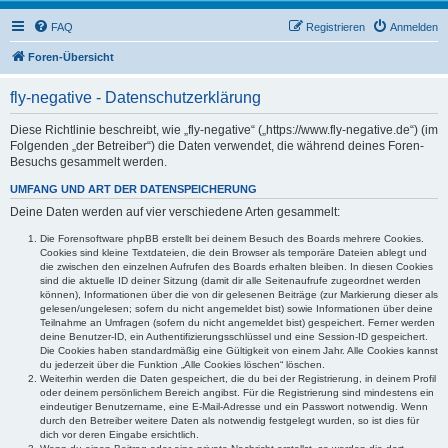
FAQ
Registrieren
Anmelden
Foren-Übersicht
fly-negative - Datenschutzerklärung
Diese Richtlinie beschreibt, wie „fly-negative“ („https://www.fly-negative.de“) (im
Folgenden „der Betreiber“) die Daten verwendet, die während deines Foren-
Besuchs gesammelt werden.
UMFANG UND ART DER DATENSPEICHERUNG
Deine Daten werden auf vier verschiedene Arten gesammelt:
Die Forensoftware phpBB erstellt bei deinem Besuch des Boards mehrere Cookies.
Cookies sind kleine Textdateien, die dein Browser als temporäre Dateien ablegt und
die zwischen den einzelnen Aufrufen des Boards erhalten bleiben. In diesen Cookies
sind die aktuelle ID deiner Sitzung (damit dir alle Seitenaufrufe zugeordnet werden
können), Informationen über die von dir gelesenen Beiträge (zur Markierung dieser als
gelesen/ungelesen; sofern du nicht angemeldet bist) sowie Informationen über deine
Teilnahme an Umfragen (sofern du nicht angemeldet bist) gespeichert. Ferner werden
deine Benutzer-ID, ein Authentifizierungsschlüssel und eine Session-ID gespeichert.
Die Cookies haben standardmäßig eine Gültigkeit von einem Jahr. Alle Cookies kannst
du jederzeit über die Funktion „Alle Cookies löschen“ löschen.
Weiterhin werden die Daten gespeichert, die du bei der Registrierung, in deinem Profil
oder deinem persönlichem Bereich angibst. Für die Registrierung sind mindestens ein
eindeutiger Benutzername, eine E-Mail-Adresse und ein Passwort notwendig. Wenn
durch den Betreiber weitere Daten als notwendig festgelegt wurden, so ist dies für
dich vor deren Eingabe ersichtlich.