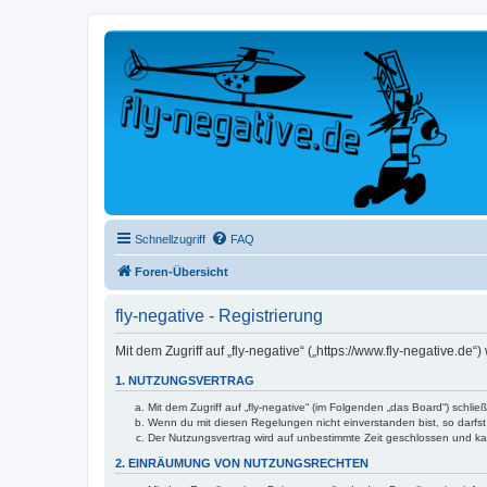
Schnellzugriff
FAQ
Foren-Übersicht
fly-negative - Registrierung
Mit dem Zugriff auf „fly-negative“ („https://www.fly-negative.d
1. NUTZUNGSVERTRAG
Mit dem Zugriff auf „fly-negative“ (im Folgenden „das Board“) schl
Wenn du mit diesen Regelungen nicht einverstanden bist, so darfst 
Der Nutzungsvertrag wird auf unbestimmte Zeit geschlossen und kan
2. EINRÄUMUNG VON NUTZUNGSRECHTEN