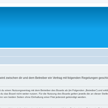
e“) wird zwischen dir und dem Betreiber ein Vertrag mit folgenden Regelungen gesch
ießt du einen Nutzungsvertrag mit dem Betreiber des Boards ab (im Folgenden „Betreiber“) und er
du das Board nicht weiter nutzen. Für die Nutzung des Boards gelten jeweils die an dieser Stell
n von beiden Seiten ohne Einhaltung einer Frist jederzeit gekündigt werden.