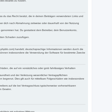
n des Boards zu nutzen.
dass du das Recht besitzt, die in deinen Beiträgen verwendeten Links und
iber dich nach Abmahnung zeitweise oder dauerhaft von der Nutzung
tnis genommen hat. Du gestattest dem Betreiber, dein Benutzerkonto,
ritten Schaden zuzufügen.
w.phpbb.com) handelt; deutschsprachige Informationen werden durch die
e können insbesondere die Verwendung der Software für bestimmte Zwecke
häden, die auf ein vorsätzliches oder grob fahrlässiges Verhalten
undheit und der Verletzung wesentlicher Vertragspflichten
n begrenzt. Dies gilt auch für mittelbare Folgeschäden wie insbesondere
eibers auf die bei Vertragsschluss typischerweise vorhersehbaren
en Gewinn.
ältnis mit sofortiger Wirkung.