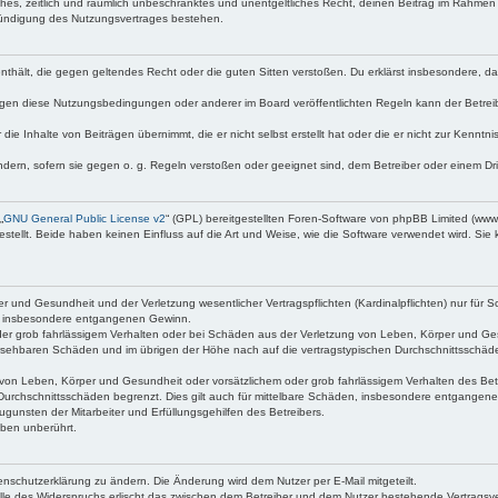
faches, zeitlich und räumlich unbeschränktes und unentgeltliches Recht, deinen Beitrag im Rahme
Kündigung des Nutzungsvertrages bestehen.
e enthält, die gegen geltendes Recht oder die guten Sitten verstoßen. Du erklärst insbesondere, 
egen diese Nutzungsbedingungen oder anderer im Board veröffentlichten Regeln kann der Betre
die Inhalte von Beiträgen übernimmt, die er nicht selbst erstellt hat oder die er nicht zur Kenn
ndern, sofern sie gegen o. g. Regeln verstoßen oder geeignet sind, dem Betreiber oder einem D
„
GNU General Public License v2
“ (GPL) bereitgestellten Foren-Software von phpBB Limited (ww
ellt. Beide haben keinen Einfluss auf die Art und Weise, wie die Software verwendet wird. Si
 und Gesundheit und der Verletzung wesentlicher Vertragspflichten (Kardinalpflichten) nur für Sc
wie insbesondere entgangenen Gewinn.
der grob fahrlässigem Verhalten oder bei Schäden aus der Verletzung von Leben, Körper und Ges
rhersehbaren Schäden und im übrigen der Höhe nach auf die vertragstypischen Durchschnittsschäde
von Leben, Körper und Gesundheit oder vorsätzlichem oder grob fahrlässigem Verhalten des Betr
Durchschnittsschäden begrenzt. Dies gilt auch für mittelbare Schäden, insbesondere entgangen
gunsten der Mitarbeiter und Erfüllungsgehilfen des Betreibers.
ben unberührt.
enschutzerklärung zu ändern. Die Änderung wird dem Nutzer per E-Mail mitgeteilt.
lle des Widerspruchs erlischt das zwischen dem Betreiber und dem Nutzer bestehende Vertragsverh