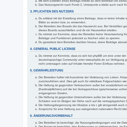
Mit dem Erstellen eines Beitrags erteilst du dem Betreiber ein ein
Das Nutzungsrecht nach Punkt 2, Unterpunkt a bleibt auch nach 
3. PFLICHTEN DES NUTZERS
Du erklärst mit der Erstellung eines Beitrags, dass er keine Inhalt
Bilder zu setzen bzw. zu verwenden.
Der Betreiber des Boards übt das Hausrecht aus. Bei Verstößen g
dieses Boards ausschließen und dir ein Hausverbot erteilen.
Du nimmst zur Kenntnis, dass der Betreiber keine Verantwortung für 
Beiträge und Funktionen jederzeit zu löschen oder zu sperren.
Du gestattest dem Betreiber darüber hinaus, deine Beiträge abzuä
4. GENERAL PUBLIC LICENSE
Du nimmst zur Kenntnis, dass es sich bei phpBB um eine unter der 
deutschsprachige Community unter www.phpbb.de zur Verfügung gest
nicht untersagen oder auf Inhalte fremder Foren Einfluss nehmen.
5. GEWÄHRLEISTUNG
Der Betreiber haftet mit Ausnahme der Verletzung von Leben, Körper
zurückzuführen sind. Dies gilt auch für mittelbare Folgeschäden 
Die Haftung ist gegenüber Verbrauchern außer bei vorsätzlichem o
(Kardinalpflichten) auf die bei Vertragsschluss typischerweise vo
entgangenen Gewinn.
Die Haftung ist gegenüber Unternehmern außer bei der Verletzung 
Schäden und im Übrigen der Höhe nach auf die vertragstypischen 
Die Haftungsbegrenzung der Absätze a bis c gilt sinngemäß auch zu
Ansprüche für eine Haftung aus zwingendem nationalem Recht blei
6. ÄNDERUNGSVORBEHALT
Der Betreiber ist berechtigt, die Nutzungsbedingungen und die Dat
Der Nutzer ist berechtigt, den Änderungen zu widersprechen. Im Fa