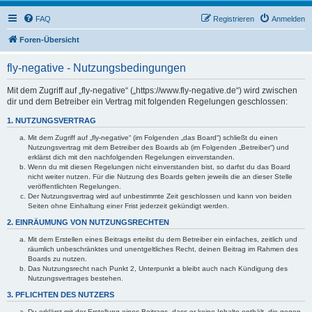
FAQ
Registrieren
Anmelden
Foren-Übersicht
fly-negative - Nutzungsbedingungen
Mit dem Zugriff auf „fly-negative“ („https://www.fly-negative.de“) wird zwischen
dir und dem Betreiber ein Vertrag mit folgenden Regelungen geschlossen:
1. NUTZUNGSVERTRAG
Mit dem Zugriff auf „fly-negative“ (im Folgenden „das Board“) schließt du einen
Nutzungsvertrag mit dem Betreiber des Boards ab (im Folgenden „Betreiber“) und
erklärst dich mit den nachfolgenden Regelungen einverstanden.
Wenn du mit diesen Regelungen nicht einverstanden bist, so darfst du das Board
nicht weiter nutzen. Für die Nutzung des Boards gelten jeweils die an dieser Stelle
veröffentlichten Regelungen.
Der Nutzungsvertrag wird auf unbestimmte Zeit geschlossen und kann von beiden
Seiten ohne Einhaltung einer Frist jederzeit gekündigt werden.
2. EINRÄUMUNG VON NUTZUNGSRECHTEN
Mit dem Erstellen eines Beitrags erteilst du dem Betreiber ein einfaches, zeitlich und
räumlich unbeschränktes und unentgeltliches Recht, deinen Beitrag im Rahmen des
Boards zu nutzen.
Das Nutzungsrecht nach Punkt 2, Unterpunkt a bleibt auch nach Kündigung des
Nutzungsvertrages bestehen.
3. PFLICHTEN DES NUTZERS
Du erklärst mit der Erstellung eines Beitrags, dass er keine Inhalte enthält, die gegen