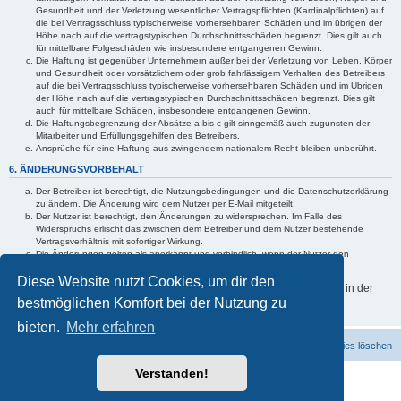
Gesundheit und der Verletzung wesentlicher Vertragspflichten (Kardinalpflichten) auf
die bei Vertragsschluss typischerweise vorhersehbaren Schäden und im übrigen der
Höhe nach auf die vertragstypischen Durchschnittsschäden begrenzt. Dies gilt auch
für mittelbare Folgeschäden wie insbesondere entgangenen Gewinn.
Die Haftung ist gegenüber Unternehmern außer bei der Verletzung von Leben, Körper
und Gesundheit oder vorsätzlichem oder grob fahrlässigem Verhalten des Betreibers
auf die bei Vertragsschluss typischerweise vorhersehbaren Schäden und im Übrigen
der Höhe nach auf die vertragstypischen Durchschnittsschäden begrenzt. Dies gilt
auch für mittelbare Schäden, insbesondere entgangenen Gewinn.
Die Haftungsbegrenzung der Absätze a bis c gilt sinngemäß auch zugunsten der
Mitarbeiter und Erfüllungsgehilfen des Betreibers.
Ansprüche für eine Haftung aus zwingendem nationalem Recht bleiben unberührt.
6. ÄNDERUNGSVORBEHALT
Der Betreiber ist berechtigt, die Nutzungsbedingungen und die Datenschutzerklärung
zu ändern. Die Änderung wird dem Nutzer per E-Mail mitgeteilt.
Der Nutzer ist berechtigt, den Änderungen zu widersprechen. Im Falle des
Widerspruchs erlischt das zwischen dem Betreiber und dem Nutzer bestehende
Vertragsverhältnis mit sofortiger Wirkung.
Die Änderungen gelten als anerkannt und verbindlich, wenn der Nutzer den
Änderungen zugestimmt hat.
Diese Website nutzt Cookies, um dir den
Informationen über den Umgang mit deinen persönlichen Daten sind in der
bestmöglichen Komfort bei der Nutzung zu
Datenschutzerklärung enthalten.
bieten.
Mehr erfahren
Foren-Übersicht
Kontakt
Alle Cookies löschen
Powered by
phpBB
® Forum Software © phpBB Limited
Verstanden!
Deutsche Übersetzung durch
phpBB.de