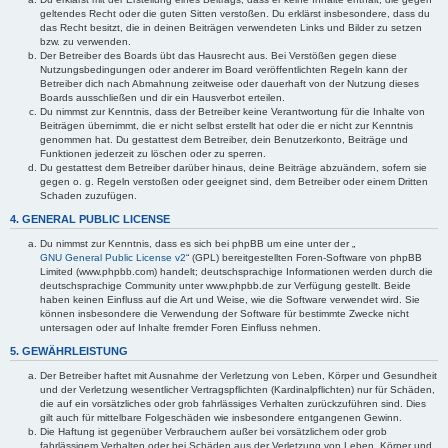
geltendes Recht oder die guten Sitten verstoßen. Du erklärst insbesondere, dass du
das Recht besitzt, die in deinen Beiträgen verwendeten Links und Bilder zu setzen
bzw. zu verwenden.
Der Betreiber des Boards übt das Hausrecht aus. Bei Verstößen gegen diese
Nutzungsbedingungen oder anderer im Board veröffentlichten Regeln kann der
Betreiber dich nach Abmahnung zeitweise oder dauerhaft von der Nutzung dieses
Boards ausschließen und dir ein Hausverbot erteilen.
Du nimmst zur Kenntnis, dass der Betreiber keine Verantwortung für die Inhalte von
Beiträgen übernimmt, die er nicht selbst erstellt hat oder die er nicht zur Kenntnis
genommen hat. Du gestattest dem Betreiber, dein Benutzerkonto, Beiträge und
Funktionen jederzeit zu löschen oder zu sperren.
Du gestattest dem Betreiber darüber hinaus, deine Beiträge abzuändern, sofern sie
gegen o. g. Regeln verstoßen oder geeignet sind, dem Betreiber oder einem Dritten
Schaden zuzufügen.
4. GENERAL PUBLIC LICENSE
Du nimmst zur Kenntnis, dass es sich bei phpBB um eine unter der „
GNU General Public License v2
“ (GPL) bereitgestellten Foren-Software von phpBB
Limited (www.phpbb.com) handelt; deutschsprachige Informationen werden durch die
deutschsprachige Community unter www.phpbb.de zur Verfügung gestellt. Beide
haben keinen Einfluss auf die Art und Weise, wie die Software verwendet wird. Sie
können insbesondere die Verwendung der Software für bestimmte Zwecke nicht
untersagen oder auf Inhalte fremder Foren Einfluss nehmen.
5. GEWÄHRLEISTUNG
Der Betreiber haftet mit Ausnahme der Verletzung von Leben, Körper und Gesundheit
und der Verletzung wesentlicher Vertragspflichten (Kardinalpflichten) nur für Schäden,
die auf ein vorsätzliches oder grob fahrlässiges Verhalten zurückzuführen sind. Dies
gilt auch für mittelbare Folgeschäden wie insbesondere entgangenen Gewinn.
Die Haftung ist gegenüber Verbrauchern außer bei vorsätzlichem oder grob
fahrlässigem Verhalten oder bei Schäden aus der Verletzung von Leben, Körper und